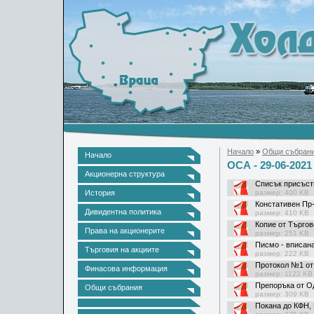
Начало
»
Общи събран
Начало
ОСА - 29-06-2021
Акционерна структура
Списък присъств
История
размер: 400 KB
Констативен Пр-
Дивидентна политика
размер: 410 KB
Копие от Търгов
Права на акционерите
размер: 251 KB
Писмо - вписана
Търговия на акциите
размер: 222 KB
Протокол №1 от
Финасова информация
размер: 1122 KB
Препоръка от Од
Общи събрания
размер: 309 KB
Покана до КФН, 