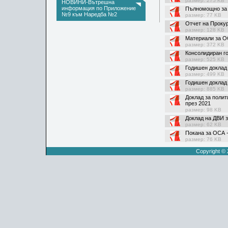
размер: 275 KB
НОВИНИ-Вътрешна
информация по Приложение
Пълномощно за 
№9 към Наредба №2
размер: 77 KB
Отчет на Прокур
размер: 128 KB
Материали за О
размер: 372 KB
Консолидиран г
размер: 525 KB
Годишен доклад
размер: 499 KB
Годишен доклад 
размер: 885 KB
Доклад за полит
през 2021
размер: 98 KB
Доклад на ДВИ з
размер: 62 KB
Покана за ОСА -
размер: 76 KB
Copyright ©