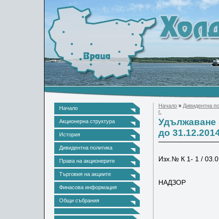
Начало
»
Дивидентна п
Начало
г.
Удължаване с
Акционерна структура
до 31.12.2014
История
Дивидентна политика
Изх.№ К 1- 1 
Права на акционерите
КОМИС
Търговия на акциите
НАДЗОР
Финасова информация
ул.”Ш
Общи събрания
БЪЛГА
ул.»