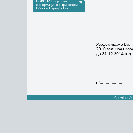
НОВИНИ-Вътрешна
информация по Приложение
ОБЩЕ
№9 към Наредба №2
чрез и
гр
Уведомяваме Ви, 
2010 год. чрез кл
до 31.12.2014 год
С У
ИЗП.ДИ
п/....................
/П
Copyright ©