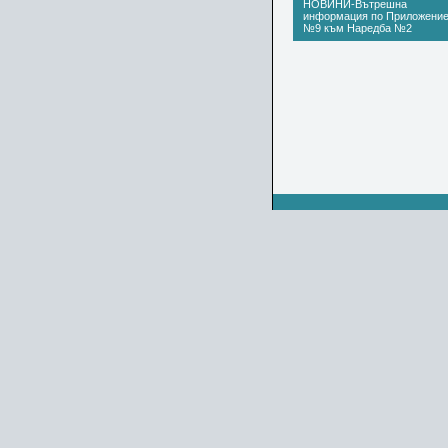
НОВИНИ-Вътрешна
информация по Приложени
№9 към Наредба №2