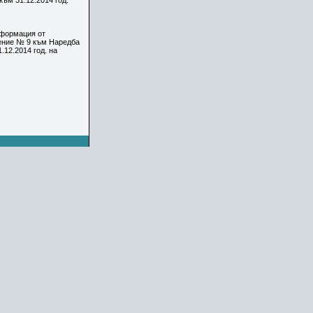
ъм 31.12.2014 год.
нформация от
жение № 9 към Наредба
12.2014 год. на