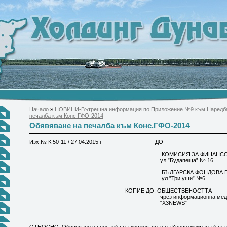
Начало
»
НОВИНИ-Вътрешна информация по Приложение №9 към Наредб
печалба към Конс.ГФО-2014
Обявяване на печалба към Конс.ГФО-2014
Изх.№ К 50-11 / 27.04.2015 г ДО
КОМИСИЯ ЗА ФИНАНСОВ НА
ул.”Будапеща” № 16
БЪЛГАРСКА ФОНДОВА БОР
ул.”Три уши” №6
КОПИЕ ДО: ОБЩЕСТВЕНОСТТА
чрез информационна меди
“X3NEWS”