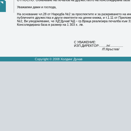
ОТНОСНО: Обявяване на печалба на дружеството на Консолидирана база к
е
Уважаеми дами и господа,
На основание чл.28 от Наредба №2 за проспектите и за разкриването на и
публичните дружества и други емитенти на ценни книжа, и т.1.11 от Прило
№2, Ви уведомяваме, че ХД”Дунав”АД – гр.Враца реализира печалба към 31.
Консолидирана база в размер на 1 303 х. лв.
С УВАЖЕНИЕ:
ИЗП.ДИРЕКТОР:......../п/...............
/П.Кръстев/
Copyright © 2008 Холдинг Дунав