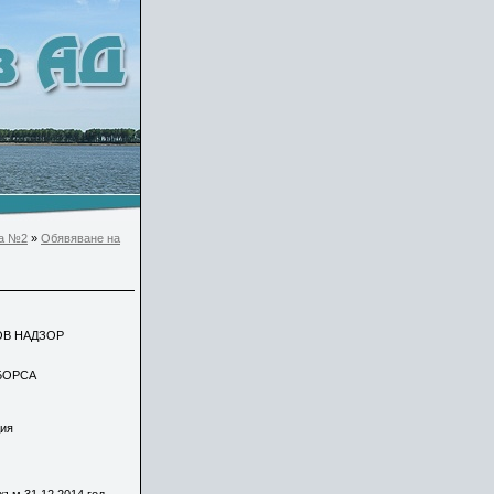
а №2
»
Обявяване на
ДЗОР
СА
я