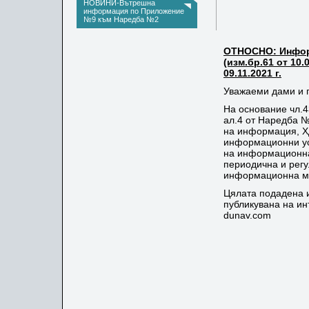
НОВИНИ-Вътрешна
информация по Приложение
информ
№9 към Наредба №2
ОТНОСНО: Инфор
(изм.бр.61 от 10.
09.11.2021 г.
Уважаеми дами и 
На основание чл.4
ал.4 от Наредба №
на информация, ХД
информационни ус
на информационна 
периодична и рег
информационна ме
Цялата подадена 
публикувана на ин
dunav.com
С УВ
ПРОКУРИСТ:
/П.