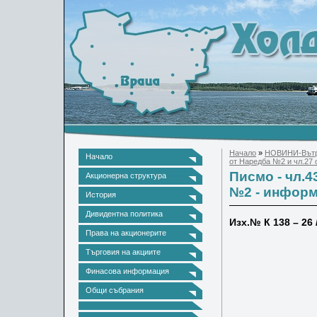
Начало
»
НОВИНИ-Вътр
Начало
от Наредба №2 и чл.27
Писмо - чл.4
Акционерна структура
№2 - инфор
История
Дивидентна политика
Изх.№ К
138 –
2
6
Права на акционерите
КОМИСИЯ
Търговия на акциите
ул.”Бу
Финасова информация
Общи събрания
ул.”Т
ОБЩЕСТ