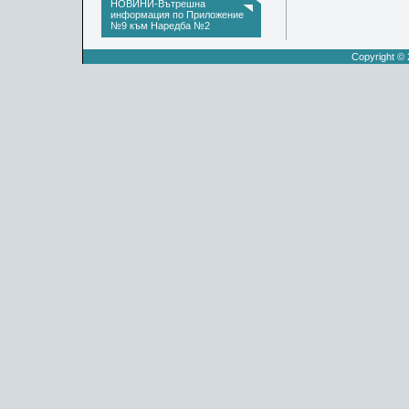
НОВИНИ-Вътрешна
информация по Приложение
№9 към Наредба №2
Copyright ©