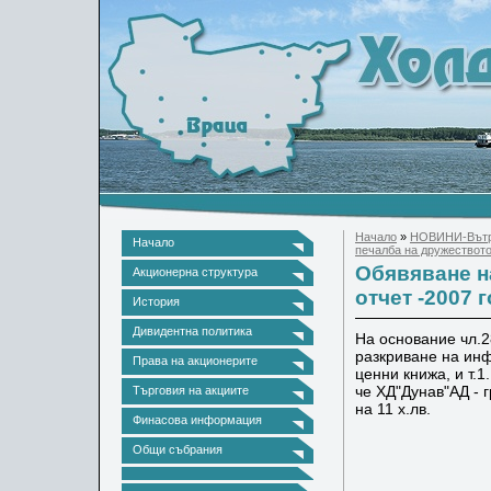
Начало
»
НОВИНИ-Вътр
Начало
печалба на дружеството 
Обявяване н
Акционерна структура
отчет -2007 г
История
Дивидентна политика
На основание чл.2
разкриване на инф
Права на акционерите
ценни книжа, и т.
че ХД"Дунав"АД - 
Търговия на акциите
на 11 х.лв.
Финасова информация
Общи събрания