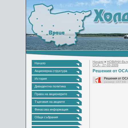
Начало
»
НОВИНИ-Вътр
Начало
ОСА - 27-03-2009
Решения от ОСА 
Акционерна структура
Решения от ОСА
История
размер: 157 KB
Дивидентна политика
Права на акционерите
Търговия на акциите
Финасова информация
Общи събрания