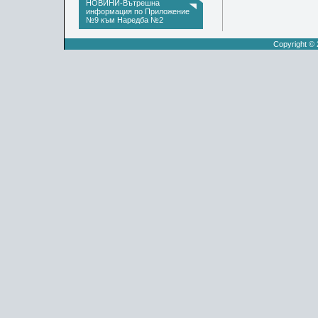
НОВИНИ-Вътрешна
информация по Приложение
№9 към Наредба №2
Copyright ©