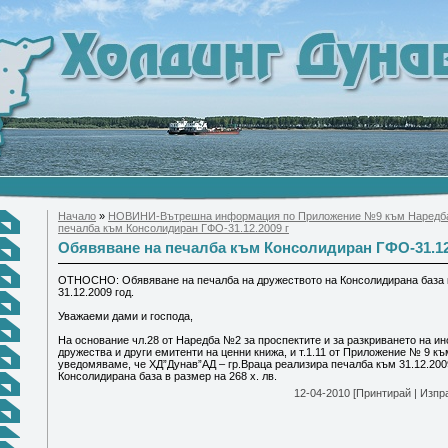
Начало
»
НОВИНИ-Вътрешна информация по Приложение №9 към Наредб
печалба към Консолидиран ГФО-31.12.2009 г
Обявяване на печалба към Консолидиран ГФО-31.12
ОТНОСНО: Обявяване на печалба на дружеството на Консолидирана база 
31.12.2009 год.
Уважаеми дами и господа,
На основание чл.28 от Наредба №2 за проспектите и за разкриването на и
дружества и други емитенти на ценни книжа, и т.1.11 от Приложение № 9 к
уведомяваме, че ХД”Дунав”АД – гр.Враца реализира печалба към 31.12.2009
Консолидирана база в размер на 268 х. лв.
12-04-2010
[Принтирай
|
Изпр