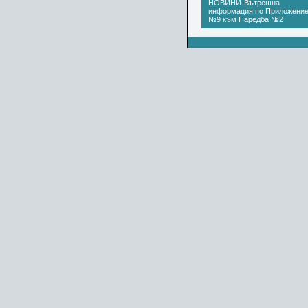
НОВИНИ-Вътрешна
информация по Приложени
№9 към Наредба №2