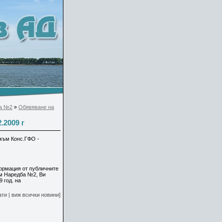
а №2
»
Обявяване на
.2009 г
към Конс.ГФО -
нормация от публичните
ъм Наредба №2, Ви
 год. на
ати
|
виж всички новини]