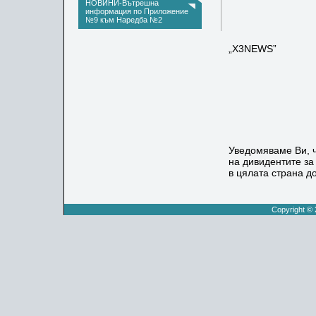
ул.»
НОВИНИ-Вътрешна
информация по Приложение
№9 към Наредба №2
ОБЩ
чрез
„X3NEWS”
гр
Уведомяваме Ви, 
на дивидентите за
в цялата страна до
Copyright ©