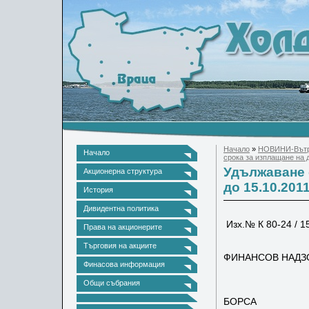
Начало
»
НОВИНИ-Вътр
Начало
срока за изплащане на 
Удължаване 
Акционерна структура
до 15.10.201
История
Дивидентна политика
Изх.№ К 80-
Права на акционерите
КО
Търговия на акциите
ФИНАНСОВ НАДЗ
Финасова информация
ул.”Ш
Общи събрания
БЪЛГ
БОРСА