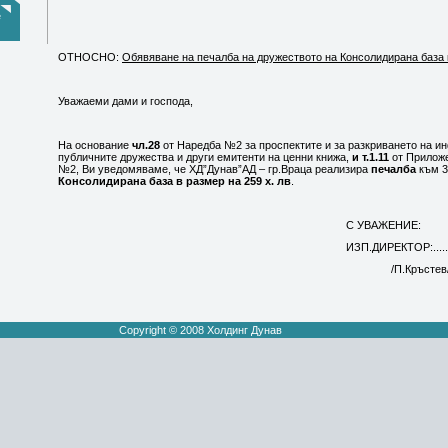
е
ОТНОСНО:
Обявяване на печалба на дружеството на Консолидирана база 
Уважаеми дами и господа,
На основание
чл.28
от Наредба №2 за проспектите и за разкриването на и
публичните дружества и други емитенти на ценни книжа,
и т.1.11
от Прилож
№2, Ви уведомяваме, че ХД”Дунав”АД – гр.Враца реализира
печалба
към 31
Консолидирана база в размер на
259
х. лв
.
С УВАЖЕНИЕ:
ИЗП.ДИРЕКТОР:...../П
/П.Кръстев
Copyright © 2008 Холдинг Дунав