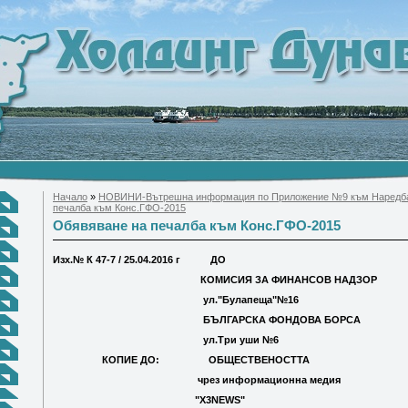
Начало
»
НОВИНИ-Вътрешна информация по Приложение №9 към Наредб
печалба към Конс.ГФО-2015
Обявяване на печалба към Конс.ГФО-2015
Изх.№ К 47-7 / 25.04.2016 г ДО
КОМИСИЯ ЗА ФИНАНСОВ НАДЗОР
ул."Булапеща"№16
БЪЛГАРСКА ФОНДОВА БОРСА
ул.Три уши №6
КОПИЕ ДО: ОБЩЕСТВЕНОСТТА
чрез информационна медия
"X3NEWS"