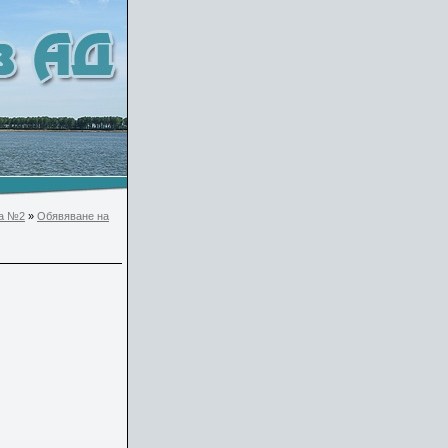
а №2
»
Обявяване на