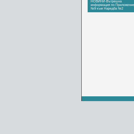
НОВИНИ-Вътрешна
информация по Приложени
№9 към Наредба №2