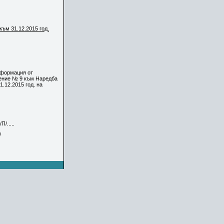
към 3
1
.
12
.201
5
год.
нформация от
ение № 9 към Наредба
.12.2015 год. на
/.....
/