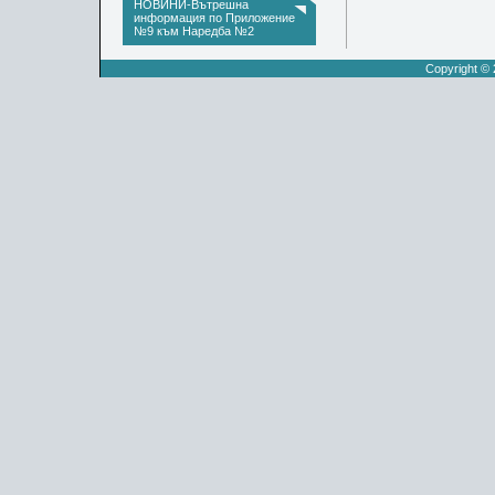
НОВИНИ-Вътрешна
информация по Приложение
№9 към Наредба №2
Copyright ©