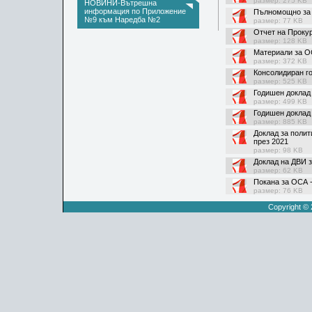
размер: 275 KB
НОВИНИ-Вътрешна
информация по Приложение
Пълномощно за 
№9 към Наредба №2
размер: 77 KB
Отчет на Прокур
размер: 128 KB
Материали за О
размер: 372 KB
Консолидиран г
размер: 525 KB
Годишен доклад
размер: 499 KB
Годишен доклад 
размер: 885 KB
Доклад за полит
през 2021
размер: 98 KB
Доклад на ДВИ з
размер: 62 KB
Покана за ОСА -
размер: 76 KB
Copyright ©