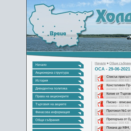
Начало
»
Общи събран
Начало
ОСА - 29-06-2021
Акционерна структура
Списък присъств
История
размер: 400 KB
Констативен Пр-
Дивидентна политика
размер: 410 KB
Копие от Търгов
Права на акционерите
размер: 251 KB
Писмо - вписана
Търговия на акциите
размер: 222 KB
Протокол №1 от
Финасова информация
размер: 1122 KB
Препоръка от Од
Общи събрания
размер: 309 KB
Покана до КФН, 