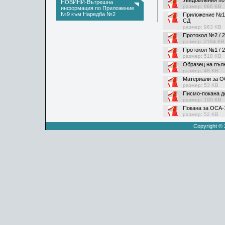
Уведомления по 
НОВИНИ-Вътрешна
размер: 986 KB
информация по Приложение
№9 към Наредба №2
Приложение №1 
СД
размер: 963 KB
Протокол №2 / 2
размер: 2184 KB
Протокол №1 / 2
размер: 518 KB
Образец на пъл
размер: 48 KB
Материали за ОС
размер: 53 KB
Писмо-покана д
размер: 190 KB
Покана за ОСА-1
размер: 52 KB
Copyright ©