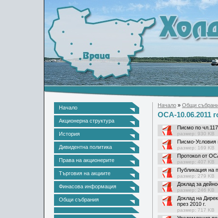
Начало
»
Общи събран
Начало
ОСА-10.06.2011 г
Акционерна структура
Писмо по чл.117
История
размер: 930 KB
Писмо-Условия 
Дивидентна политика
размер: 169 KB
Протокол от ОС
Права на акционерите
размер: 407 KB
Публикация на п
Търговия на акциите
размер: 279 KB
Доклад за дейно
Финасова информация
размер: 246 KB
Доклад на Дирек
Общи събрания
през 2010 г.
размер: 717 KB